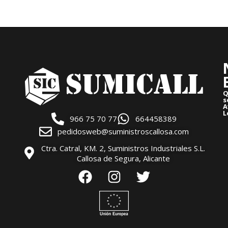
Q
s
A
L
966 75 70 77
664458389
pedidosweb@suministroscallosa.com
Ctra. Catral, KM. 2, Suministros Industriales S.L.
Callosa de Segura, Alicante