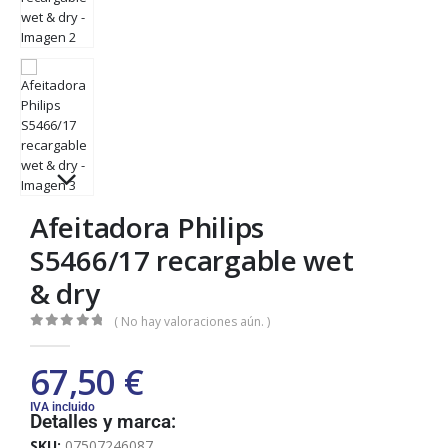
Afeitadora Philips
S5466/17 recargable wet
& dry
( No hay valoraciones aún. )
0
out of 5
67,50
€
IVA incluido
Detalles y marca:
SKU:
07507246087