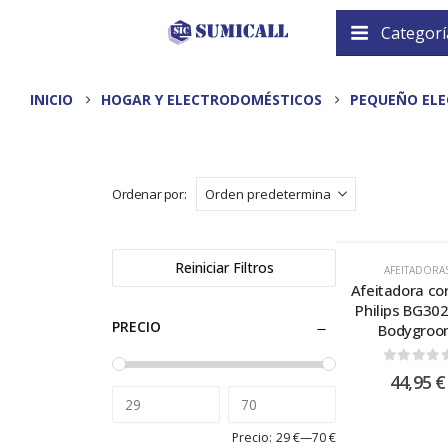
Categorí
INICIO
HOGAR Y ELECTRODOMÉSTICOS
PEQUEÑO EL
Ordenar por:
Reiniciar Filtros
AFEITADORA
Afeitadora co
Philips BG30
PRECIO
Bodygro
0
out of
44,95
€
Precio:
29 €
—
70 €