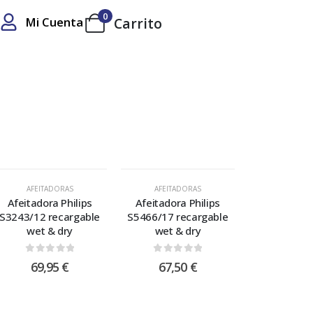
0
Mi Cuenta
Carrito
AFEITADORAS
AFEITADORAS
Afeitadora Philips
Afeitadora Philips
S3243/12 recargable
S5466/17 recargable
wet & dry
wet & dry
0
out of 5
0
out of 5
69,95
€
67,50
€