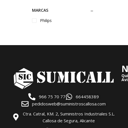
MARCAS
Philips
N
Qu
Avi
966 75 70 77
664458389
pedidosweb@suministroscallosa.com
Ctra. Catral, KM. 2, Suministros Industriales S.L.
Callosa de Segura, Alicante