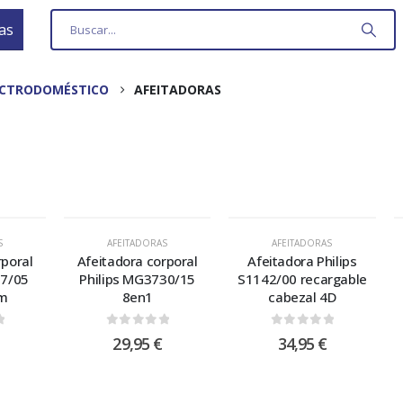
as
ECTRODOMÉSTICO
AFEITADORAS
S
AFEITADORAS
AFEITADORAS
rporal
Afeitadora corporal
Afeitadora Philips
27/05
Philips MG3730/15
S1142/00 recargable
om
8en1
cabezal 4D
 5
0
out of 5
0
out of 5
29,95
€
34,95
€