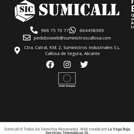
Q
s
A
L
966 75 70 77
664458389
pedidosweb@suministroscallosa.com
Ctra. Catral, KM. 2, Suministros Industriales S.L.
Callosa de Segura, Alicante
Sumicall © Todos los Derechos Reservados. Web creada por
La Vega Baja
Servicios Telemáticos SL