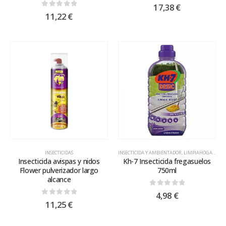
0
out of 5
17,38
€
0
out of 5
11,22
€
INSECTICIDAS
INSECTICIDA Y AMBIENTADOR
,
LIMPIAHOGAR Y FREGASUELOS
Insecticida avispas y nidos
Kh-7 Insecticida fregasuelos
Flower pulverizador largo
750ml
alcance
0
out of 5
4,98
€
0
out of 5
11,25
€