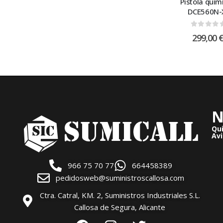
Pistola quím
DCE560N-
0
out of
299,00
N
Qu
Avi
966 75 70 77
664458389
pedidosweb@suministroscallosa.com
Ctra. Catral, KM. 2, Suministros Industriales S.L.
Callosa de Segura, Alicante