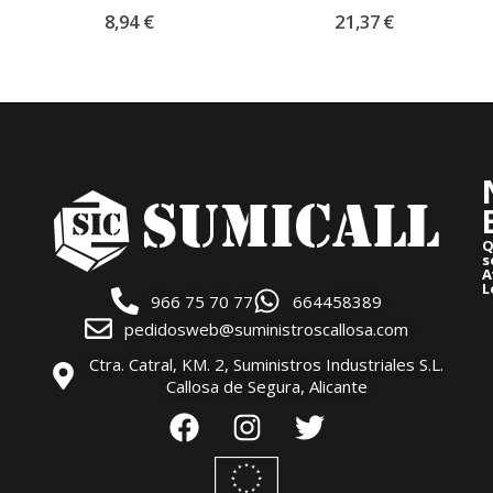
0
out of 5
0
out of 5
8,94
€
21,37
€
Q
s
A
L
966 75 70 77
664458389
pedidosweb@suministroscallosa.com
Ctra. Catral, KM. 2, Suministros Industriales S.L.
Callosa de Segura, Alicante