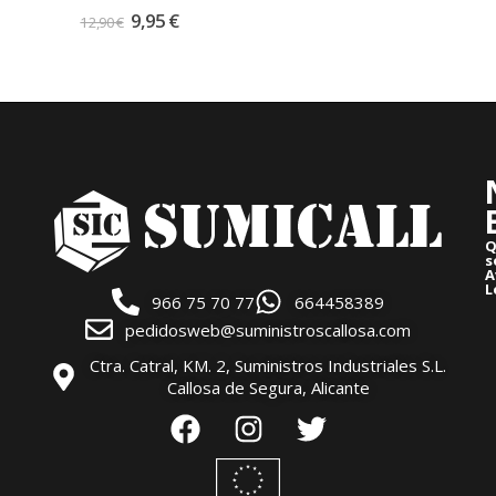
0
out of 5
9,95
€
12,90
€
Q
s
A
L
966 75 70 77
664458389
pedidosweb@suministroscallosa.com
Ctra. Catral, KM. 2, Suministros Industriales S.L.
Callosa de Segura, Alicante