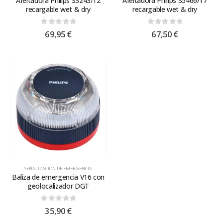
Afeitadora Philips S3243/12
Afeitadora Philips S5466/17
recargable wet & dry
recargable wet & dry
0
out of 5
0
out of 5
69,95
€
67,50
€
SEÑALIZACIÓN DE EMERGENCIA
Baliza de emergencia V16 con
geolocalizador DGT
0
out of 5
35,90
€