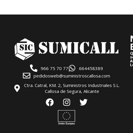
Q
s
A
L
966 75 70 77
664458389
pedidosweb@suministroscallosa.com
Ctra. Catral, KM. 2, Suministros Industriales S.L.
Callosa de Segura, Alicante