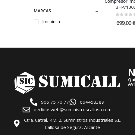
Compresor Im
3HP/100
MARCAS
0
out of
Imcoinsa
699,00
N
Qu
Avi
966 75 70 77
664458389
pedidosweb@suministroscallosa.com
Ctra. Catral, KM. 2, Suministros Industriales S.L.
Callosa de Segura, Alicante