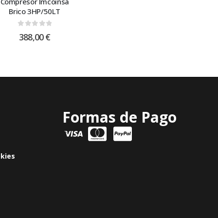
Compresor Imcoinsa
Brico 3HP/50LT
0
out of 5
388,00
€
Formas de Pago
okies