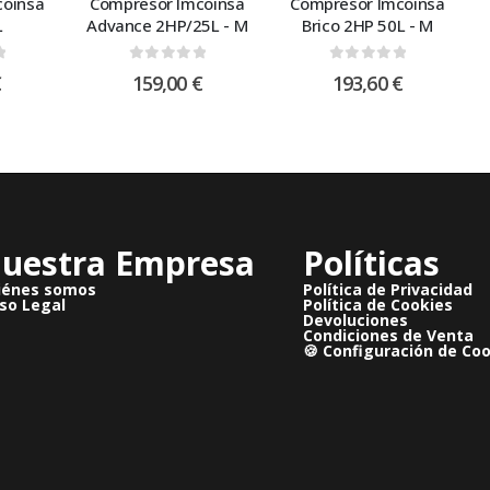
coinsa
Compresor Imcoinsa
Compresor Imcoinsa
L
Advance 2HP/25L - M
Brico 2HP 50L - M
 5
0
out of 5
0
out of 5
€
159,00
€
193,60
€
uestra Empresa
Políticas
iénes somos
Política de Privacidad
so Legal
Política de Cookies
Devoluciones
Condiciones de Venta
🍪 Configuración de Co