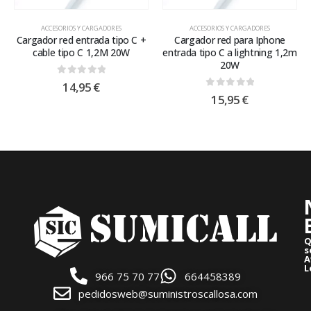
ACCESORIOS Y CARGADORES
ACCESORIOS Y CARGADORES
Cargador red entrada tipo C +
Cargador red para Iphone
cable tipo C 1,2M 20W
entrada tipo C a lightning 1,2m
20W
0
out of 5
14,95
€
0
out of 5
15,95
€
Q
s
A
L
966 75 70 77
664458389
pedidosweb@suministroscallosa.com