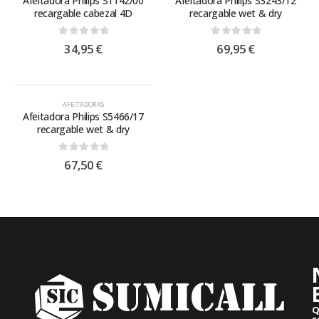
Afeitadora Philips S1142/00
Afeitadora Philips S3243/12
recargable cabezal 4D
recargable wet & dry
0
out of 5
0
out of 5
34,95
€
69,95
€
AFEITADORAS
Afeitadora Philips S5466/17
recargable wet & dry
0
out of 5
67,50
€
Q