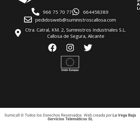
s
A
L
966 75 70 77
664458389
pedidosweb@suministroscallosa.com
Ctra. Catral, KM. 2, Suministros Industriales S.L.
Callosa de Segura, Alicante
Sumicall © Todos los Derechos Reservados. Web creada por
La Vega Baja
Servicios Telemáticos SL