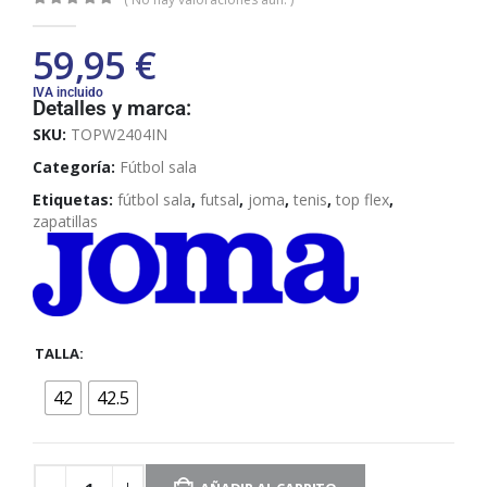
0
out of 5
59,95
€
IVA incluido
Detalles y marca:
SKU:
TOPW2404IN
Categoría:
Fútbol sala
Etiquetas:
fútbol sala
,
futsal
,
joma
,
tenis
,
top flex
,
zapatillas
TALLA
42
42.5