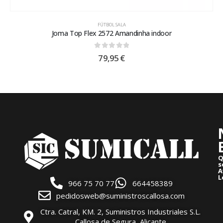
FÚTBOL SALA
Joma Top Flex 2572 Amandinha indoor
0
out of 5
79,95
€
Q
s
A
L
966 75 70 77
664458389
pedidosweb@suministroscallosa.com
Ctra. Catral, KM. 2, Suministros Industriales S.L.
Callosa de Segura, Alicante