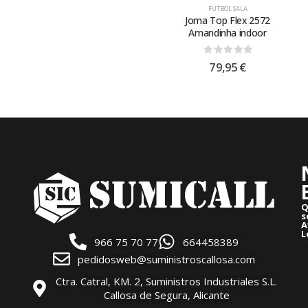
FÚTBOL SALA
Joma Top Flex 2572
Amandinha indoor
0
out of 5
79,95
€
Q
s
A
L
966 75 70 77
664458389
pedidosweb@suministroscallosa.com
Ctra. Catral, KM. 2, Suministros Industriales S.L.
Callosa de Segura, Alicante