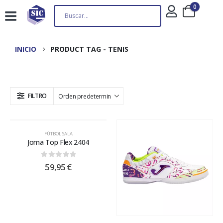
0
INICIO
PRODUCT TAG -
TENIS
FILTRO
FÚTBOL SALA
Joma Top Flex 2404
0
out of 5
59,95
€