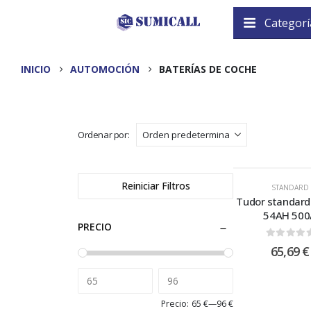
Categorí
INICIO
AUTOMOCIÓN
BATERÍAS DE COCHE
Ordenar por:
Reiniciar Filtros
STANDARD
Tudor standar
54AH 500
PRECIO
0
out of
65,69
€
Precio:
65 €
—
96 €