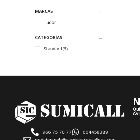
MARCAS
Tudor
CATEGORÍAS
Standard
(3)
N
Qu
Avi
966 75 70 77
664458389
pedidosweb@suministroscallosa.com