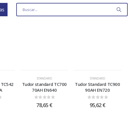
as
STANDARD
STANDARD
d TC542
Tudor standard TC700
Tudor Standard TC900
A
70AH EN640
90AH EN720
 5
0
out of 5
0
out of 5
78,65
€
95,62
€