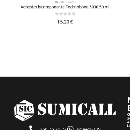
SIN CATEGORIZAR
Adhesivo bicomponente Technobond 5030 50 ml
0
out of 5
15,20
€
Q
s
A
L
966 75 70 77
664458389