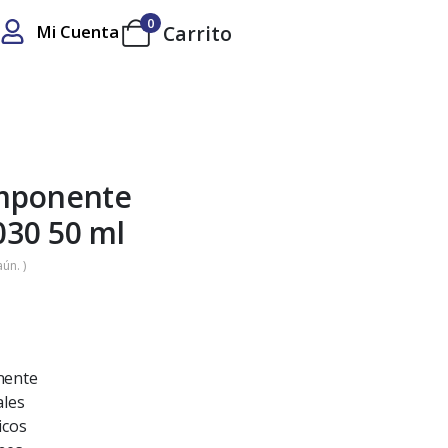
0
Mi Cuenta
Carrito
omponente
30 50 ml
ún. )
nente
ales
icos