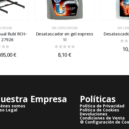
GORIZAR
SIN CATEGORIZAR
SIN CA
ual Rubí RCH-
Desatascador en gel express
Desatascado
 27926
1l
0
ou
10
 of 5
0
out of 5
695,00
€
8,10
€
uestra Empresa
Políticas
iénes somos
Política de Privacidad
so Legal
Política de Cookies
Devoluciones
Condiciones de Venta
🍪 Configuración de Co