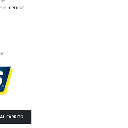
ones
o sin mermas
te
,
 AL CARRITO