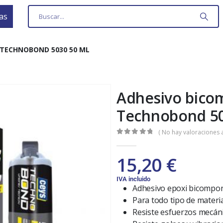
as
TECHNOBOND 5030 50 ML
Adhesivo bic
Technobond 50
( No hay valoraciones a
0
out of 5
15,20
€
IVA incluido
Adhesivo epoxi bicompo
Para todo tipo de materi
Resiste esfuerzos mecán