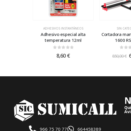
ADHESIVOS INSTANTÁNEOS
SIN CATE
Adhesivo especial alta
Cortadora man
temperatura 12ml
1600 RS
0
out of 5
0
out
8,60
€
850,00
€
N
Qu
Avi
966 75 70 77
664458389