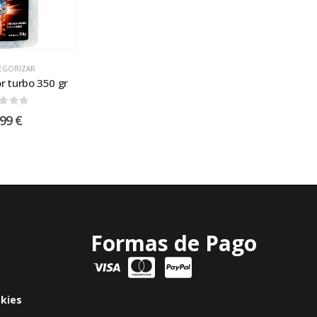
TEGORIZAR
r turbo 350 gr
t of 5
,99
€
Formas de Pago
okies