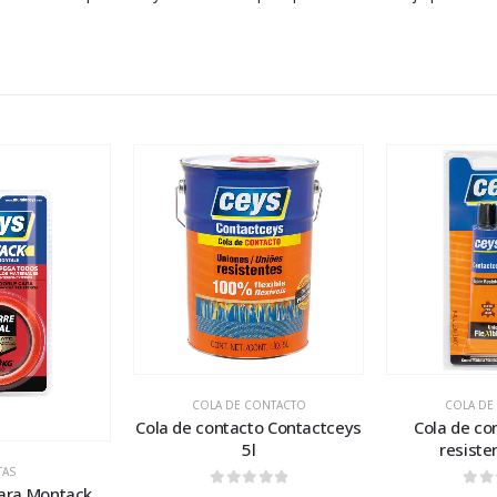
COLA DE CONTACTO
COLA DE
Cola de contacto Contactceys
Cola de co
5l
resiste
TAS
cara Montack
0
out of 5
0
ou