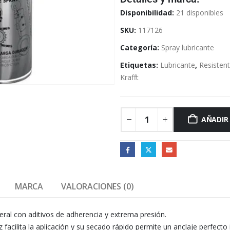
Disponibilidad:
21 disponibles
SKU:
117126
Categoría:
Spray lubricante
Etiquetas:
Lubricante
,
Resisten
Krafft
AÑADIR
MARCA
VALORACIONES (0)
al con aditivos de adherencia y extrema presión.
z facilita la aplicación y su secado rápido permite un anclaje perfecto 