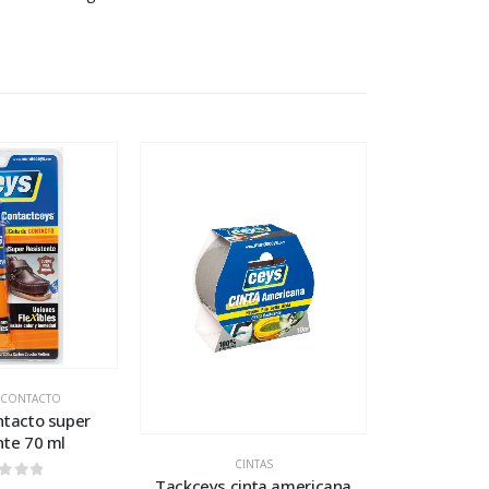
 CONTACTO
ntacto super
nte 70 ml
CINTAS
Tackceys cinta americana
t of 5