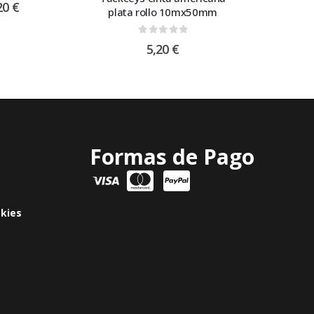
20
€
plata rollo 10mx50mm
0
out of 5
5,20
€
Formas de Pago
okies