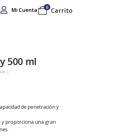
0
Mi Cuenta
Carrito
ay 500 ml
ún. )
apacidad de penetración y
a y proporciona una gran
nes.