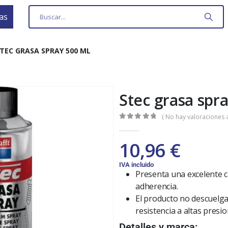
as
TEC GRASA SPRAY 500 ML
Stec grasa spr
( No hay valoraciones a
0
out of 5
10,96
€
IVA incluido
Presenta una excelente c
adherencia.
El producto no descuelg
resistencia a altas presio
Detalles y marca: