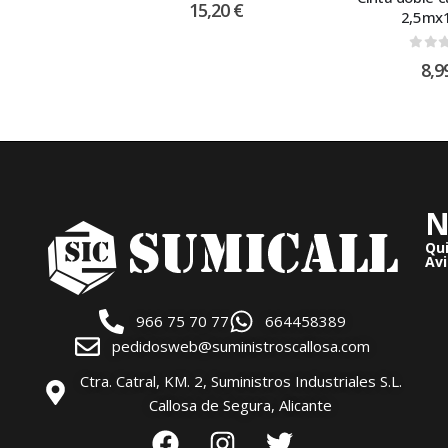
15,20
€
2,5m
0
out
8,9
N
Qu
Avi
966 75 70 77
664458389
pedidosweb@suministroscallosa.com
Ctra. Catral, KM. 2, Suministros Industriales S.L.
Callosa de Segura, Alicante