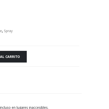
te
,
Spray
 AL CARRITO
incluso en lugares inaccesibles.