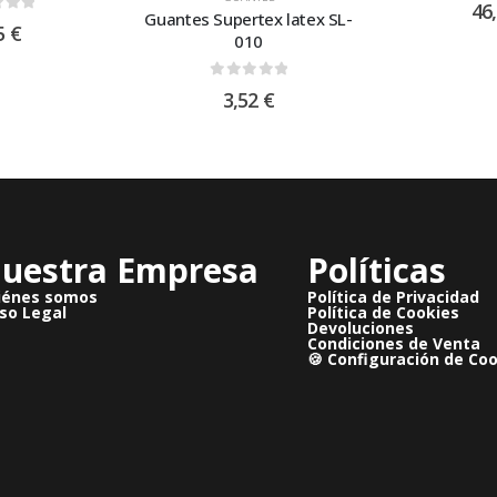
46
Guantes Supertex latex SL-
 of 5
5
€
010
0
out of 5
3,52
€
uestra Empresa
Políticas
iénes somos
Política de Privacidad
so Legal
Política de Cookies
Devoluciones
Condiciones de Venta
🍪 Configuración de Co