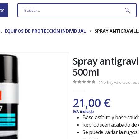
as
L
,
EQUIPOS DE PROTECCIÓN INDIVIDUAL
SPRAY ANTIGRAVILL
Spray antigravi
500ml
( No hay valoraciones a
0
out of 5
21,00
€
IVA incluido
Base asfalto y base cauc
Reproducen acabado de or
Se puede variar la rugos