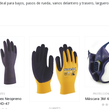
al para bajos, pasos de rueda, vanos delantero y trasero, largueros
TES
PROTECCIÓN
ex Neopreno
Máscara 3M 4
HD-47
GUANTES
0
ou