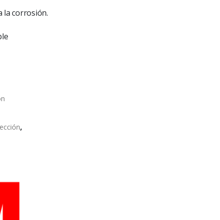
a la corrosión.
ble
ón
ección
,