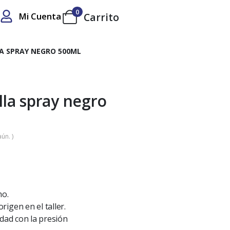
0
Mi Cuenta
Carrito
A SPRAY NEGRO 500ML
lla spray negro
ún. )
ho.
igen en el taller.
idad con la presión