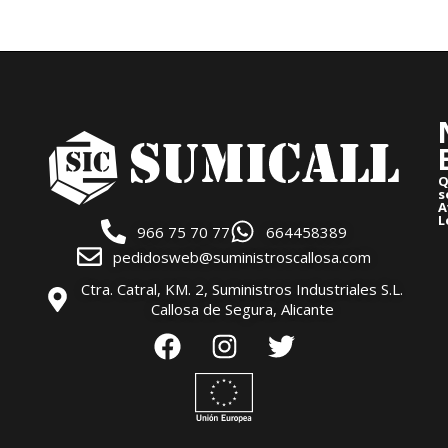
Q
s
A
L
966 75 70 77
664458389
pedidosweb@suministroscallosa.com
Ctra. Catral, KM. 2, Suministros Industriales S.L.
Callosa de Segura, Alicante