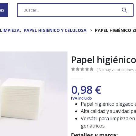
as
LIMPIEZA
,
PAPEL HIGIÉNICO Y CELULOSA
PAPEL HIGIÉNICO Z
Papel higiénico
( No hay valoraciones a
0
out of 5
0,98
€
IVA incluido
Papel higiénico plegado 
Alta calidad y suavidad p
Versátil para limpieza en 
geriátricos.
Detalles y marca: