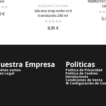
0ml
TRIPROTECT
28
SELLADORES Y SILICONAS
Silicona stop moho x10
 of 5
0
€
translúcido 280 ml
0
ou
5,
0
out of 5
8,95
€
uestra Empresa
Políticas
iénes somos
Política de Privacidad
so Legal
Política de Cookies
Devoluciones
Condiciones de Venta
🍪 Configuración de Co