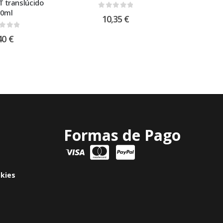
 translúcido
0ml
0
out of 5
10,35
€
t of 5
40
€
Formas de Pago
okies