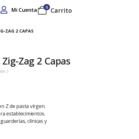
0
Mi Cuenta
Carrito
IG-ZAG 2 CAPAS
 Zig-Zag 2 Capas
ún. )
en Z de pasta virgen.
ara establecimientos.
guarderías, clínicas y