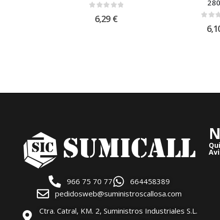
28
0
out of 5
6,29
€
0
out
6,1
N
Qu
Avi
966 75 70 77
664458389
pedidosweb@suministroscallosa.com
Ctra. Catral, KM. 2, Suministros Industriales S.L.