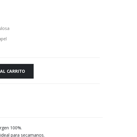
ulosa
apel
 AL CARRITO
irgen 100%.
r ideal para secamanos.