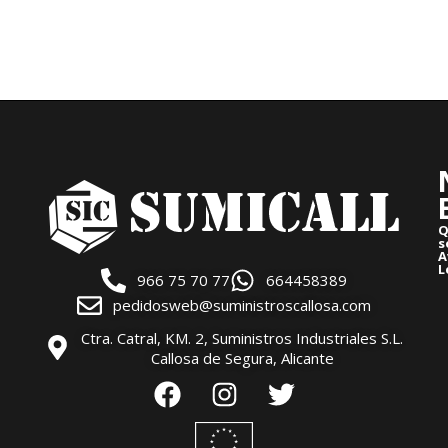
Q
s
A
L
966 75 70 77
664458389
pedidosweb@suministroscallosa.com
Ctra. Catral, KM. 2, Suministros Industriales S.L.
Callosa de Segura, Alicante