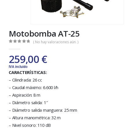
Motobomba AT-25
( No hay valoraciones aún. )
0
out of 5
259,00
€
IVA incluido
CARACTERÍSTICAS:
– Cilindrada: 26 cc
– Caudal máximo: 6.600 l/h
– Aspiración: 8 m
– Diámetro salida: 1″
– Diámetro salida manguera: 25 mm
– Altura manométrica: 32 m
– Nivel sonoro: 110 dB