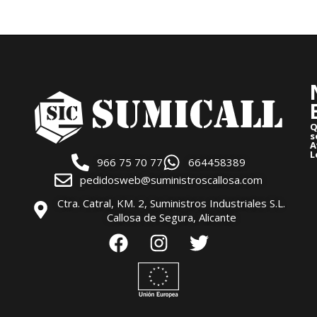
Q
s
A
L
966 75 70 77
664458389
pedidosweb@suministroscallosa.com
Ctra. Catral, KM. 2, Suministros Industriales S.L.
Callosa de Segura, Alicante