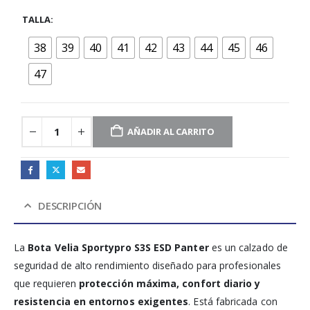
TALLA
38
39
40
41
42
43
44
45
46
47
AÑADIR AL CARRITO
DESCRIPCIÓN
La
Bota Velia Sportypro S3S ESD Panter
es un calzado de
seguridad de alto rendimiento diseñado para profesionales
que requieren
protección máxima, confort diario y
resistencia en entornos exigentes
. Está fabricada con