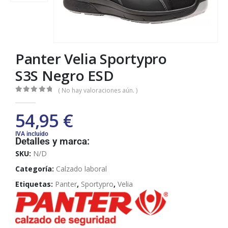
Panter Velia Sportypro
S3S Negro ESD
( No hay valoraciones aún. )
0
out of 5
54,95
€
IVA incluido
Detalles y marca:
SKU:
N/D
Categoría:
Calzado laboral
Etiquetas:
Panter
,
Sportypro
,
Velia