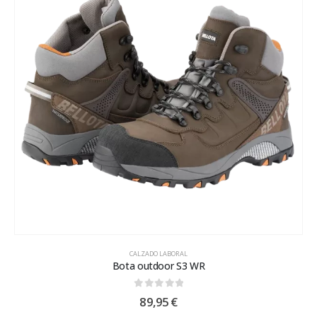
CALZADO LABORAL
Bota outdoor S3 WR
0
out of 5
89,95
€