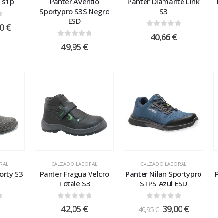
 s1p
Panter Aventio
Panter Diamante Link
Sportypro S3S Negro
S3
ESD
 5
50
€
0
out of 5
40,66
€
0
out of 5
49,95
€
RAL
CALZADO LABORAL
CALZADO LABORAL
orty S3
Panter Fragua Velcro
Panter Nilan Sportypro
Totale S3
S1PS Azul ESD
 5
0
out of 5
0
out of 5
42,05
€
39,00
€
49,95
€