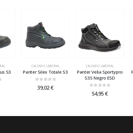
RAL
CALZADO LABORAL
CALZADO LABORAL
lus S3
Panter Silex Totale S3
Panter Velia Sportypro
S3S Negro ESD
 5
0
out of 5
39,02
€
0
out of 5
54,95
€