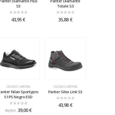
Panter Diamante Plus
Panter Diamante
S3
Totale S3
0
out of 5
0
out of 5
43,95
€
35,88
€
CALZADO LABORAL
CALZADO LABORAL
Panter Nilan Sportypro
Panter Silex Link S3
S1PS Negro ESD
0
out of 5
43,98
€
0
out of 5
39,00
€
49,95
€