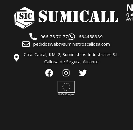
N
Qu
Avi
966 75 70 77
664458389
pedidosweb@suministroscallosa.com
Ctra. Catral, KM. 2, Suministros Industriales S.L.
Callosa de Segura, Alicante