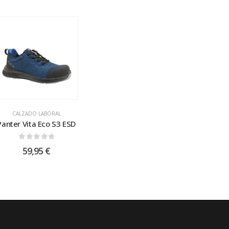
CALZADO LABORAL
Panter Vita Eco S3 ESD
0
out of 5
59,95
€