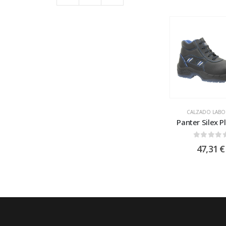
CALZADO LABO
Panter Silex P
0
out of
47,31
€