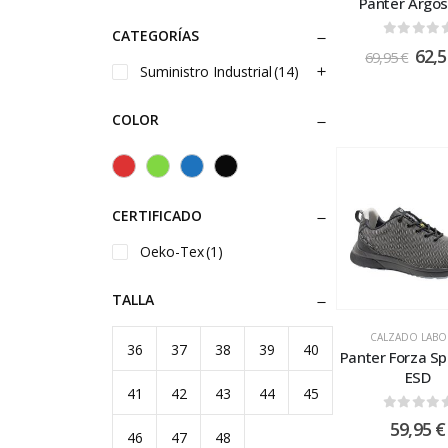
Panter Argos
CATEGORÍAS
0
out of
62,
69,95
€
Suministro Industrial
(14)
COLOR
CERTIFICADO
Oeko-Tex
(1)
TALLA
CALZADO LABO
36
37
38
39
40
Panter Forza Sp
ESD
41
42
43
44
45
0
out of
59,95
€
46
47
48