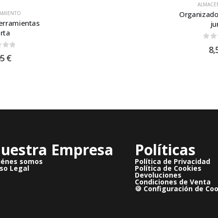
ALMACE
Organizado
AMIENTO
erramientas
ju
rta
0
ou
8,
 of 5
95
€
uestra Empresa
Políticas
iénes somos
Política de Privacidad
so Legal
Política de Cookies
Devoluciones
Condiciones de Venta
🍪 Configuración de Co