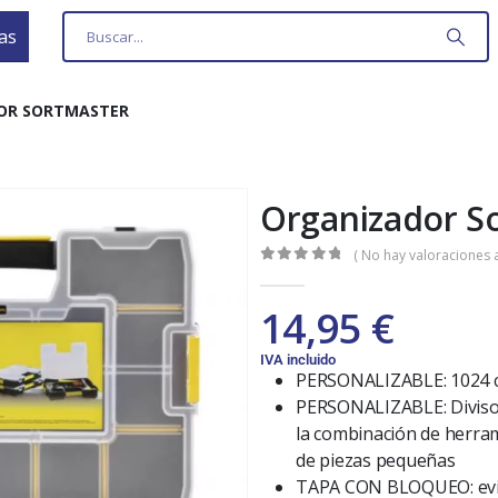
as
OR SORTMASTER
Organizador S
( No hay valoraciones a
0
out of 5
14,95
€
IVA incluido
PERSONALIZABLE: 1024 c
PERSONALIZABLE: Diviso
la combinación de herra
de piezas pequeñas
TAPA CON BLOQUEO: evit