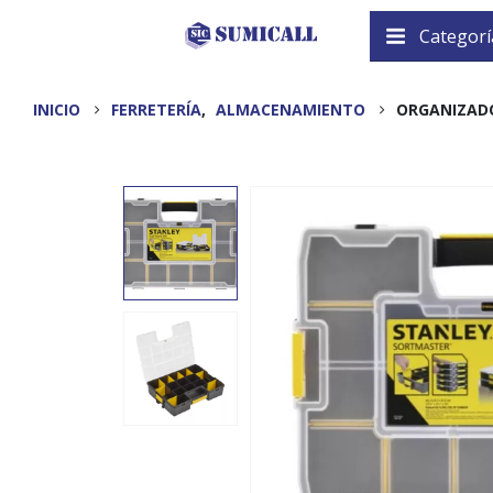
Categorí
INICIO
FERRETERÍA
,
ALMACENAMIENTO
ORGANIZAD