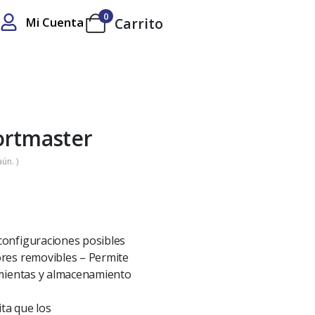
0
Mi Cuenta
Carrito
ortmaster
ún. )
onfiguraciones posibles
res removibles – Permite
mientas y almacenamiento
a que los