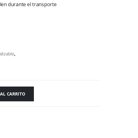
en durante el transporte
lizable
,
 AL CARRITO