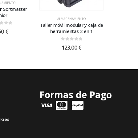
NAMIENTO
r Sortmaster
nior
ALMACENAMIENTO
Taller móvil modular y caja de
t of 5
50
€
herramientas 2 en 1
0
out of 5
123,00
€
Formas de Pago
okies