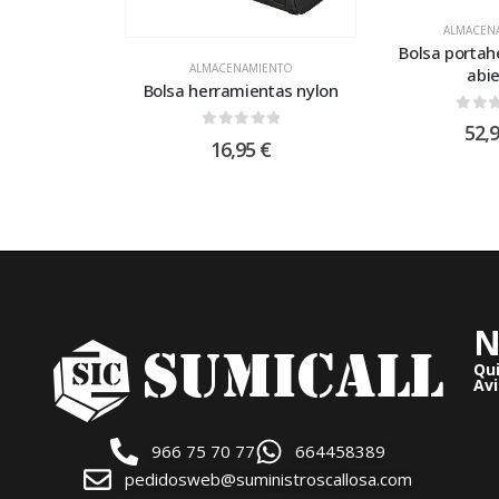
ALMACEN
Bolsa portah
ALMACENAMIENTO
abie
Bolsa herramientas nylon
0
out
52,
0
out of 5
16,95
€
N
Qu
Avi
966 75 70 77
664458389
pedidosweb@suministroscallosa.com