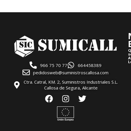
Q
s
A
L
966 75 70 77
664458389
pedidosweb@suministroscallosa.com
Ctra. Catral, KM. 2, Suministros Industriales S.L.
Callosa de Segura, Alicante