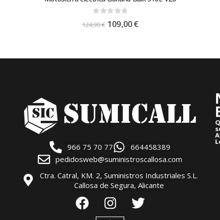
0
out of 5
109,00
€
124,90
€
Q
s
A
L
966 75 70 77
664458389
pedidosweb@suministroscallosa.com
Ctra. Catral, KM. 2, Suministros Industriales S.L.
Callosa de Segura, Alicante