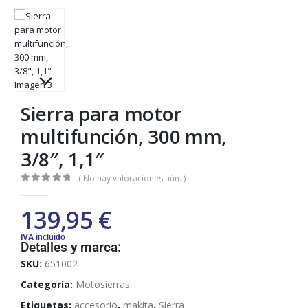
Sierra para motor
multifunción, 300 mm,
3/8″, 1,1″
( No hay valoraciones aún. )
0
out of 5
139,95
€
IVA incluido
Detalles y marca:
SKU:
651002
Categoría:
Motosierras
Etiquetas:
accesorio
,
makita
,
Sierra