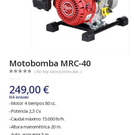
Motobomba MRC-40
( No hay valoraciones aún. )
0
out of 5
249,00
€
IVA incluido
-Motor 4 tiempos 80 cc.
-Potencia 2,3 Cv.
-Caudal máximo 15.000 ltr/h.
-Altura manométrica 20 m.
-Auto-aspirante 5 m.