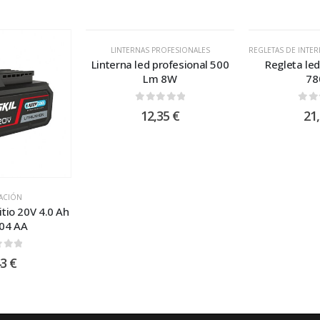
LINTERNAS PROFESIONALES
REGLETAS DE INTER
Linterna led profesional 500
Regleta le
Lm 8W
78
0
out of 5
0
ou
12,35
€
21
ACIÓN
itio 20V 4.0 Ah
104 AA
 of 5
43
€