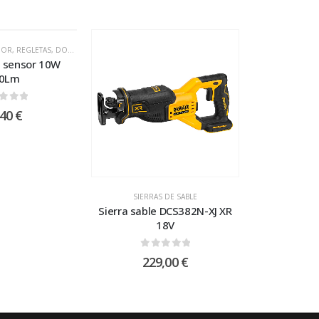
IOR
,
REGLETAS, DOWNLIGHTS Y PANTALLAS LED
d sensor 10W
0Lm
t of 5
,40
€
SIERRAS DE SABLE
Sierra sable DCS382N-XJ XR
18V
0
out of 5
229,00
€