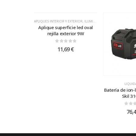
APLIQUES INTERIOR Y EXTERIOR
,
ILUMINACION LED
Aplique superficie led oval
rejilla exterior 9W
0
out of 5
11,69
€
LIQUID
Batería de ion-l
Skil 3
0
out
76,