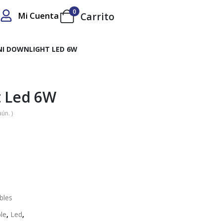
0
Mi Cuenta
Carrito
NI DOWNLIGHT LED 6W
t Led 6W
ún. )
bles
le
,
Led
,