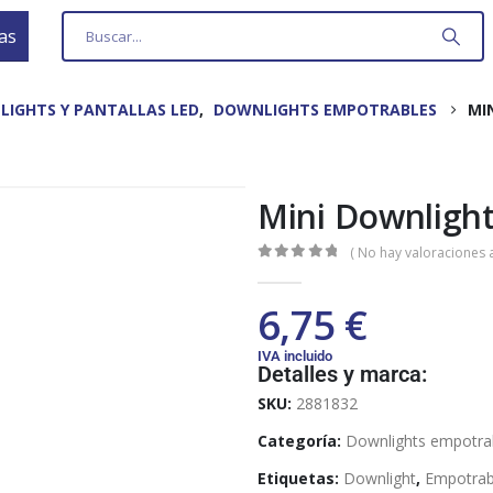
as
LIGHTS Y PANTALLAS LED
,
DOWNLIGHTS EMPOTRABLES
MI
Mini Downligh
( No hay valoraciones a
0
out of 5
6,75
€
IVA incluido
Detalles y marca:
SKU:
2881832
Categoría:
Downlights empotra
Etiquetas:
Downlight
,
Empotrab