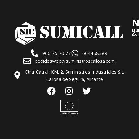
N
Qu
Avi
966 75 70 77
664458389
pedidosweb@suministroscallosa.com
Ctra. Catral, KM. 2, Suministros Industriales S.L.
Callosa de Segura, Alicante