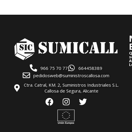
Q
s
A
L
966 75 70 77
664458389
pedidosweb@suministroscallosa.com
Ctra. Catral, KM. 2, Suministros Industriales S.L.
Callosa de Segura, Alicante