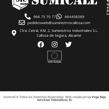
Q
s
A
L
966 75 70 77
664458389
pedidosweb@suministroscallosa.com
Ctra. Catral, KM. 2, Suministros Industriales S.L.
Callosa de Segura, Alicante
Sumicall © Todos los Derechos Reservados. Web creada por
La Vega Baja
Servicios Telemáticos SL