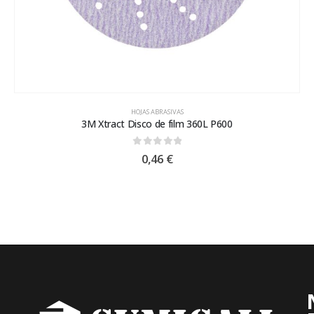
HOJAS ABRASIVAS
3M Xtract Disco de film 360L P600
0
out of 5
0,46
€