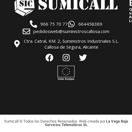
Q
s
A
L
966 75 70 77
664458389
pedidosweb@suministroscallosa.com
Ctra. Catral, KM. 2, Suministros Industriales S.L.
Callosa de Segura, Alicante
Sumicall © Todos los Derechos Reservados. Web creada por
La Vega Baja
Servicios Telemáticos SL