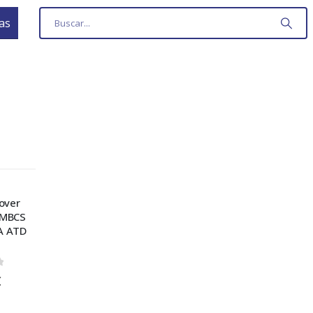
as
over
MBCS
A ATD
 5
€