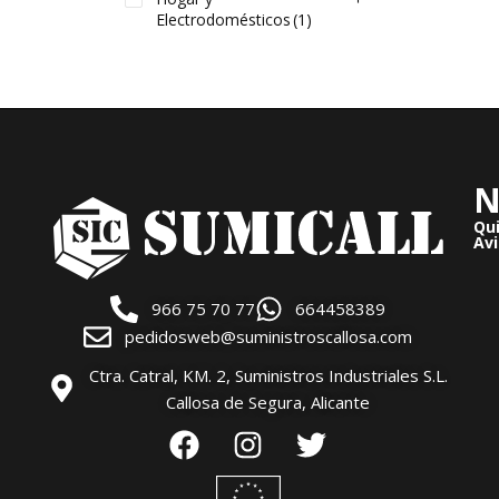
Electrodomésticos
(1)
N
Qu
Avi
966 75 70 77
664458389
pedidosweb@suministroscallosa.com
Ctra. Catral, KM. 2, Suministros Industriales S.L.
Callosa de Segura, Alicante