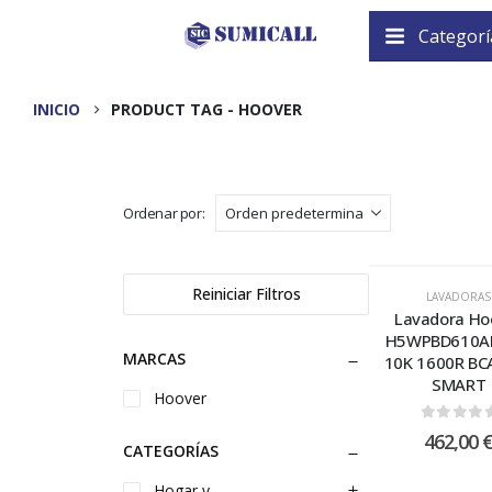
Categorí
INICIO
PRODUCT TAG -
HOOVER
Ordenar por:
Reiniciar Filtros
LAVADORAS
Lavadora Ho
H5WPBD610A
MARCAS
10K 1600R BC
SMART
Hoover
0
out of
462,00
CATEGORÍAS
Hogar y