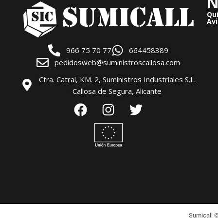
N
Qu
Avi
966 75 70 77
664458389
pedidosweb@suministroscallosa.com
Ctra. Catral, KM. 2, Suministros Industriales S.L.
Callosa de Segura, Alicante
Sumicall 