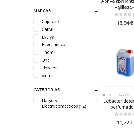
Abriva abrillan
vajillas 5
MARCAS
0
out of
Capricho
19,94
€
Catral
Evelya
Fuensantica
Thomil
Unall
Universal
Vinfer
CATEGORÍAS
INSECTICIDA Y AMB
Hogar y
Debacter dete
Electrodomésticos
(12)
perfumado
0
out of
11,22
€