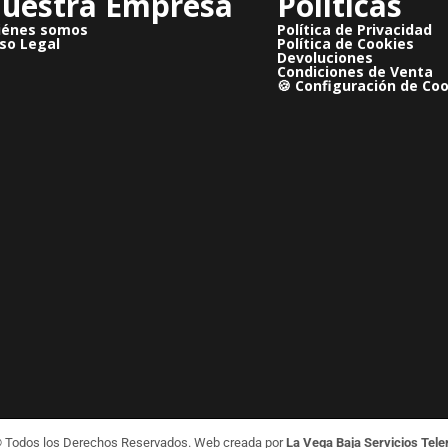
uestra Empresa
Políticas
iénes somos
Política de Privacidad
so Legal
Política de Cookies
Devoluciones
Condiciones de Venta
🍪 Configuración de Co
© Todos los Derechos Reservados. Web creada por
La Vega Baja Servicios Tel