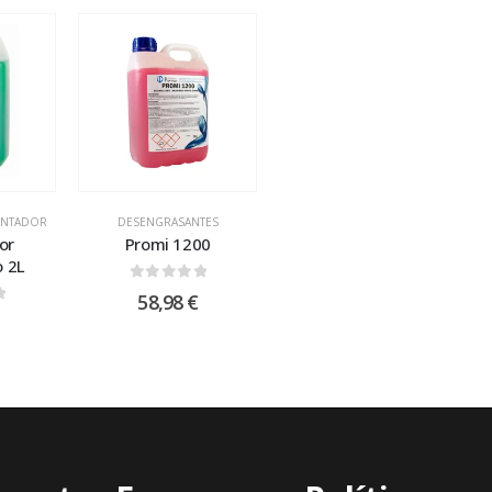
IENTADOR
DESENGRASANTES
or
Promi 1200
o 2L
0
out of 5
58,98
€
 5