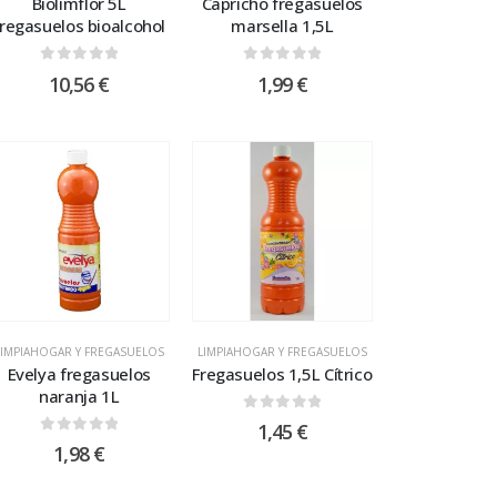
Biolimflor 5L
Capricho fregasuelos
fregasuelos bioalcohol
marsella 1,5L
0
out of 5
0
out of 5
10,56
€
1,99
€
LIMPIAHOGAR Y FREGASUELOS
LIMPIAHOGAR Y FREGASUELOS
Evelya fregasuelos
Fregasuelos 1,5L Cítrico
naranja 1L
0
out of 5
1,45
€
0
out of 5
1,98
€