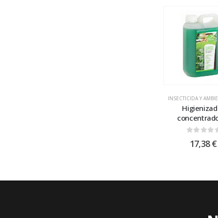
INSECTICIDA Y AMB
Higienizad
concentrad
0
out of
17,38
€