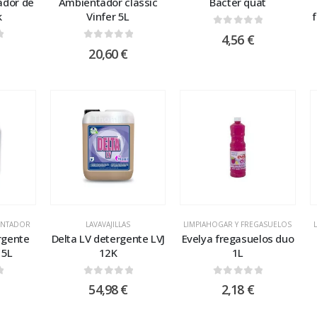
tador de
Ambientador classic
Bacter quat
k
Vinfer 5L
0
out of 5
4,56
€
 5
0
out of 5
20,60
€
IENTADOR
LAVAVAJILLAS
LIMPIAHOGAR Y FREGASUELOS
rgente
Delta LV detergente LVJ
Evelya fregasuelos duo
 5L
12K
1L
 5
0
out of 5
0
out of 5
54,98
€
2,18
€