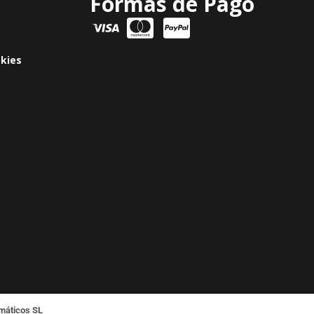
Formas de Pago
okies
emáticos SL