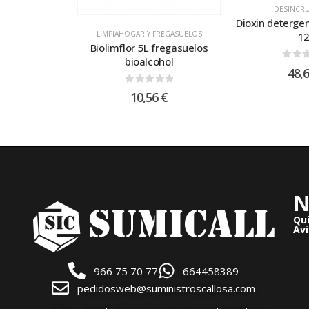
DESINCRU
Dioxin detergen
LIMPIAHOGAR Y FREGASUELOS
1
Biolimflor 5L fregasuelos
bioalcohol
0
out
48,
0
out of 5
10,56
€
N
Qu
Avi
966 75 70 77
664458389
pedidosweb@suministroscallosa.com