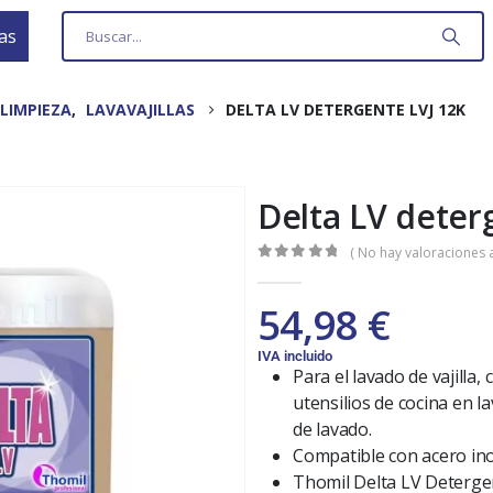
as
LIMPIEZA
,
LAVAVAJILLAS
DELTA LV DETERGENTE LVJ 12K
Delta LV deter
( No hay valoraciones a
0
out of 5
54,98
€
IVA incluido
Para el lavado de vajilla, 
utensilios de cocina en lav
de lavado.
Compatible con acero inox
Thomil Delta LV Deterge