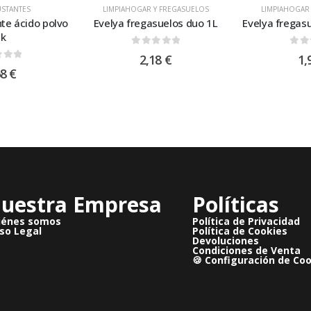
STANTES
LIMPIAHOGAR Y FREGASUELOS
LIMPIAHOGAR
te ácido polvo
Evelya fregasuelos duo 1L
Evelya fregas
2k
0
out of 5
0
ou
2,18
€
1,
 of 5
68
€
uestra Empresa
Políticas
iénes somos
Política de Privacidad
so Legal
Política de Cookies
Devoluciones
Condiciones de Venta
🍪 Configuración de Co