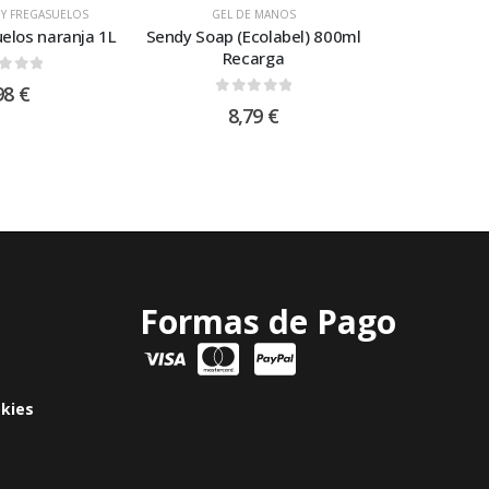
 Y FREGASUELOS
GEL DE MANOS
uelos naranja 1L
Sendy Soap (Ecolabel) 800ml
Recarga
t of 5
98
€
0
out of 5
8,79
€
Formas de Pago
okies