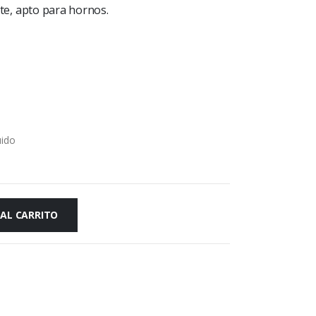
e, apto para hornos.
uido
 AL CARRITO