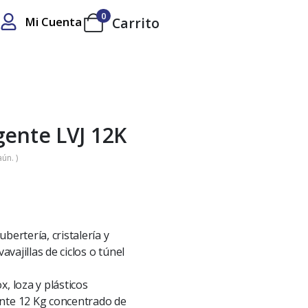
0
Mi Cuenta
Carrito
gente LVJ 12K
ún. )
cubertería, cristalería y
avajillas de ciclos o túnel
, loza y plásticos
nte 12 Kg concentrado de