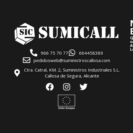
Q
s
A
L
966 75 70 77
664458389
pedidosweb@suministroscallosa.com
Ctra. Catral, KM. 2, Suministros Industriales S.L.
Callosa de Segura, Alicante