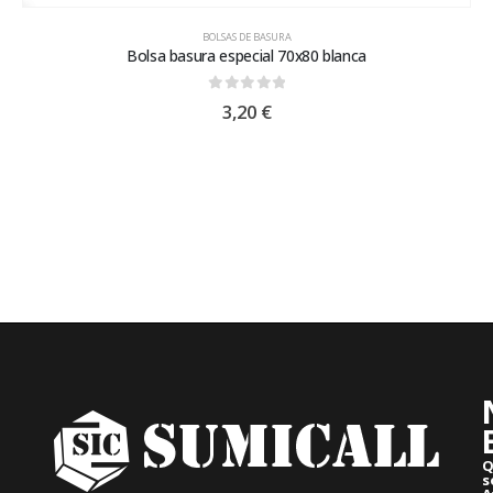
BOLSAS DE BASURA
Bolsa basura especial 70x80 blanca
0
out of 5
3,20
€
Q
s