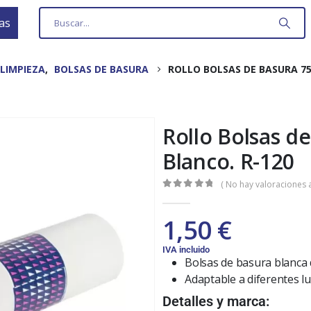
as
LIMPIEZA
,
BOLSAS DE BASURA
ROLLO BOLSAS DE BASURA 75
Rollo Bolsas d
Blanco. R-120
( No hay valoraciones a
0
out of 5
1,50
€
IVA incluido
Bolsas de basura blanca d
Adaptable a diferentes l
Detalles y marca: