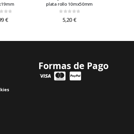
x19mm
plata rollo 10mx50mm
t of 5
0
out of 5
99
€
5,20
€
Formas de Pago
okies