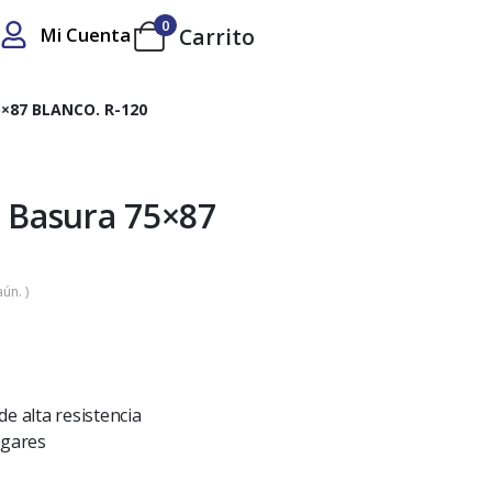
0
Mi Cuenta
Carrito
×87 BLANCO. R-120
e Basura 75×87
ún. )
e alta resistencia
ugares