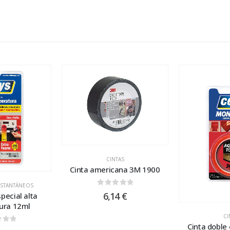
CINTAS
Cinta americana 3M 1900
NSTANTÁNEOS
0
out of 5
6,14
€
pecial alta
ura 12ml
CI
Cinta doble
 of 5