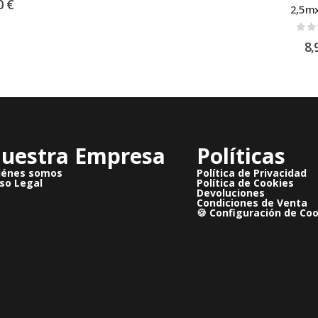
0
€
2,5m
0
ou
8,
uestra Empresa
Políticas
iénes somos
Política de Privacidad
so Legal
Política de Cookies
Devoluciones
Condiciones de Venta
🍪 Configuración de Co