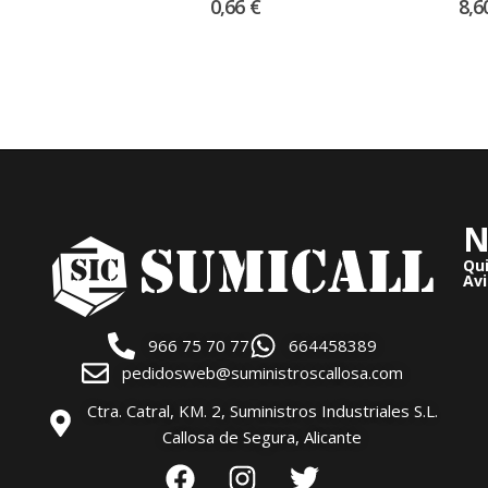
0,66
€
8,6
N
Qu
Avi
966 75 70 77
664458389
pedidosweb@suministroscallosa.com
Ctra. Catral, KM. 2, Suministros Industriales S.L.
Callosa de Segura, Alicante