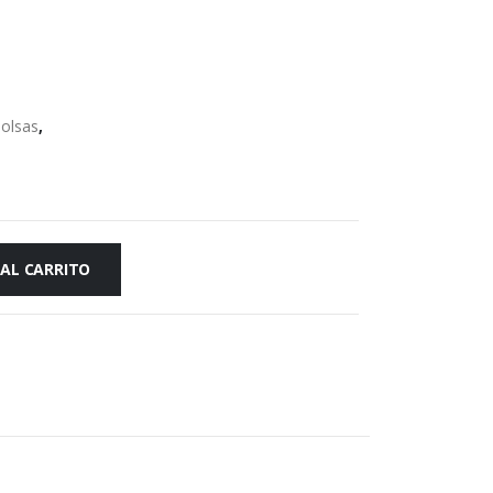
olsas
,
 AL CARRITO