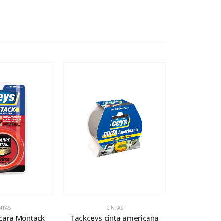
NTAS
CINTAS
 cara Montack
Tackceys cinta americana