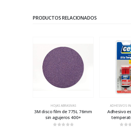
PRODUCTOS RELACIONADOS
HOJAS ABRASIVAS
ADHESIVOS I
3M disco film de 775L 76mm
Adhesivo es
sin agujeros 400+
temperat
0
out of 5
0
out