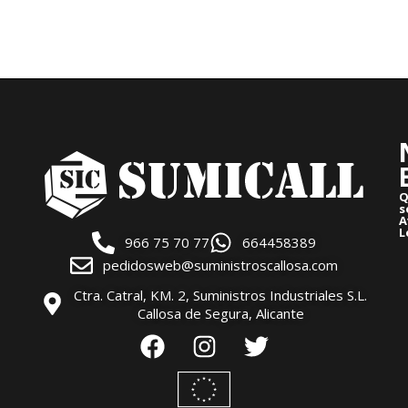
Q
s
A
L
966 75 70 77
664458389
pedidosweb@suministroscallosa.com
Ctra. Catral, KM. 2, Suministros Industriales S.L.
Callosa de Segura, Alicante