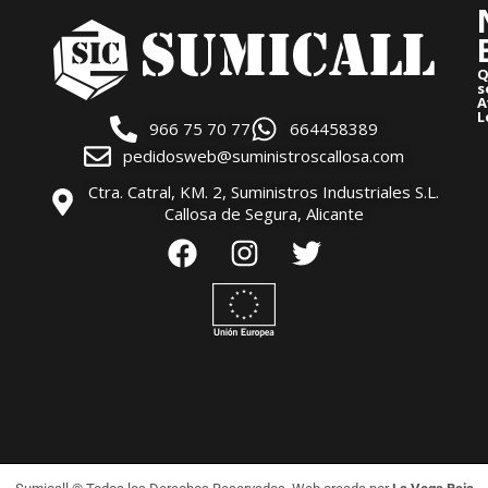
Q
s
A
L
966 75 70 77
664458389
pedidosweb@suministroscallosa.com
Ctra. Catral, KM. 2, Suministros Industriales S.L.
Callosa de Segura, Alicante