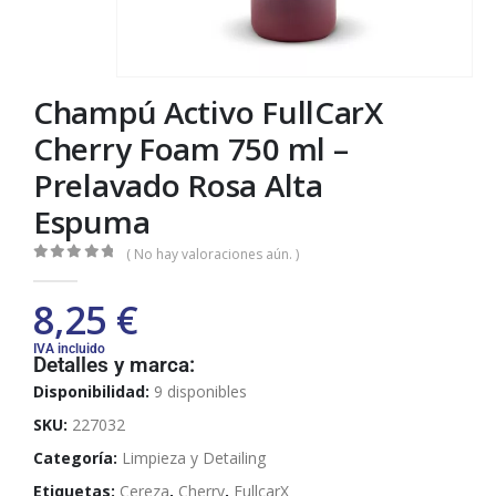
Champú Activo FullCarX
Cherry Foam 750 ml –
Prelavado Rosa Alta
Espuma
( No hay valoraciones aún. )
0
out of 5
8,25
€
IVA incluido
Detalles y marca:
Disponibilidad:
9 disponibles
SKU:
227032
Categoría:
Limpieza y Detailing
Etiquetas:
Cereza
,
Cherry
,
FullcarX