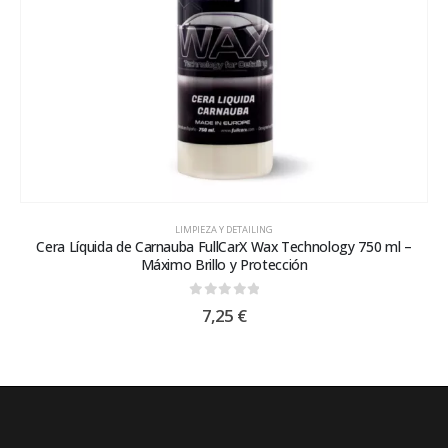
LIMPIEZA Y DETAILING
Cera Líquida de Carnauba FullCarX Wax Technology 750 ml –
Máximo Brillo y Protección
0
out of 5
7,25
€