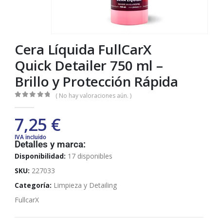
Cera Líquida FullCarX
Quick Detailer 750 ml –
Brillo y Protección Rápida
( No hay valoraciones aún. )
0
out of 5
7,25
€
IVA incluido
Detalles y marca:
Disponibilidad:
17 disponibles
SKU:
227033
Categoría:
Limpieza y Detailing
FullcarX