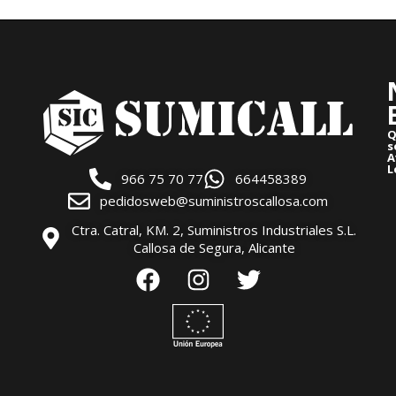
Q
s
A
L
966 75 70 77
664458389
pedidosweb@suministroscallosa.com
Ctra. Catral, KM. 2, Suministros Industriales S.L.
Callosa de Segura, Alicante