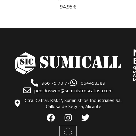
0
out of 5
94,95
€
Q
s
A
L
966 75 70 77
664458389
pedidosweb@suministroscallosa.com
Ctra. Catral, KM. 2, Suministros Industriales S.L.
Callosa de Segura, Alicante