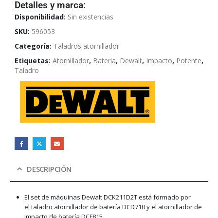
Detalles y marca:
Disponibilidad:
Sin existencias
SKU:
596053
Categoría:
Taladros atornillador
Etiquetas:
Atornillador
,
Bateria
,
Dewalt
,
Impacto
,
Potente
,
Taladro
DESCRIPCIÓN
El set de máquinas Dewalt DCK211D2T está formado por
el taladro atornillador de batería DCD710 y el atornillador de
impacto de batería DCF815.