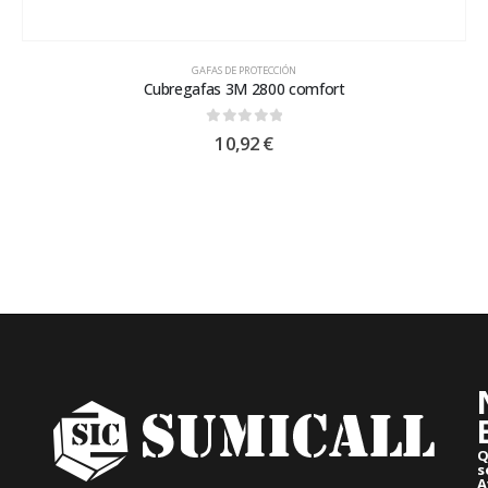
GAFAS DE PROTECCIÓN
Cubregafas 3M 2800 comfort
0
out of 5
10,92
€
Q
s
A