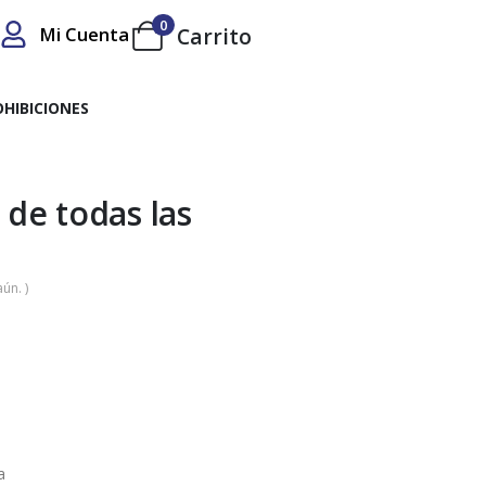
0
Mi Cuenta
Carrito
OHIBICIONES
 de todas las
ún. )
a