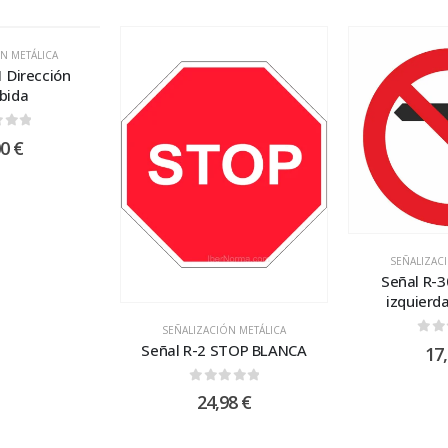
N METÁLICA
 Dirección
bida
 of 5
00
€
SEÑALIZAC
Señal R-3
izquierd
SEÑALIZACIÓN METÁLICA
0
ou
Señal R-2 STOP BLANCA
17
0
out of 5
24,98
€