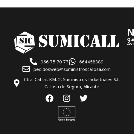
N
Qu
Avi
966 75 70 77
664458389
pedidosweb@suministroscallosa.com
Ctra. Catral, KM. 2, Suministros Industriales S.L.
Callosa de Segura, Alicante