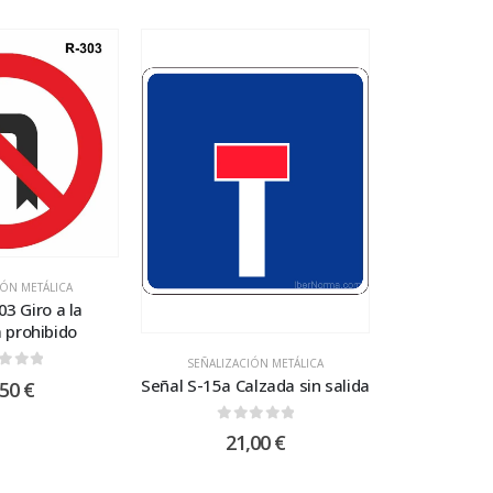
IÓN METÁLICA
03 Giro a la
a prohibido
SEÑALIZACIÓN METÁLICA
t of 5
Señal S-15a Calzada sin salida
,50
€
0
out of 5
21,00
€