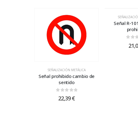
SEÑALIZACIÓ
Señal R-101
prohi
0
out
21,
SEÑALIZACIÓN METÁLICA
Señal prohibido cambio de
sentido
0
out of 5
22,39
€