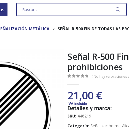
as
SEÑALIZACIÓN METÁLICA
SEÑAL R-500 FIN DE TODAS LAS PR
Señal R-500 Fin
prohibiciones
( No hay valoraciones a
0
out of 5
21,00
€
IVA incluido
Detalles y marca:
SKU:
446219
Categoría:
Señalización metálic