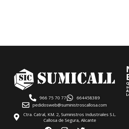
Q
s
A
L
966 75 70 77
664458389
pedidosweb@suministroscallosa.com
Ctra. Catral, KM. 2, Suministros Industriales S.L.
Callosa de Segura, Alicante