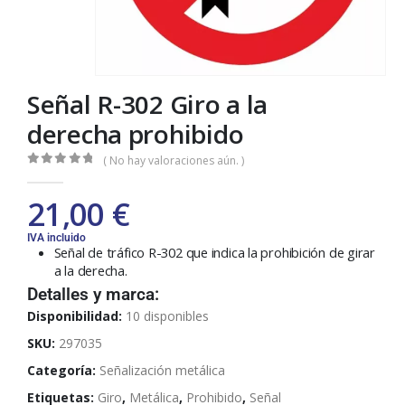
Señal R-302 Giro a la
derecha prohibido
( No hay valoraciones aún. )
0
out of 5
21,00
€
IVA incluido
Señal de tráfico R-302 que indica la prohibición de girar
a la derecha.
Detalles y marca:
Disponibilidad:
10 disponibles
SKU:
297035
Categoría:
Señalización metálica
Etiquetas:
Giro
,
Metálica
,
Prohibido
,
Señal