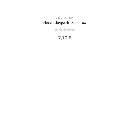
SEÑALIZACIÓN
Placa Glaspack P-138 A4
0
out of 5
2,70
€