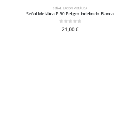
SEÑALIZACIÓN METÁLICA
Señal Metálica P-50 Peligro Indefinido Blanca
0
out of 5
21,00
€