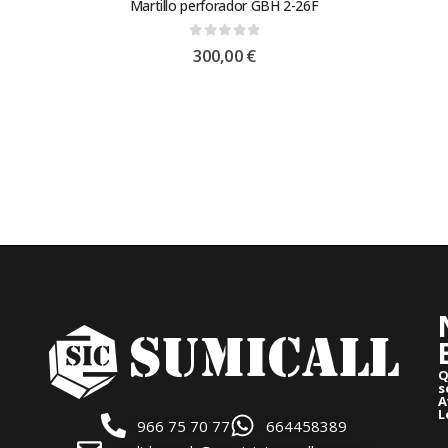
Martillo perforador GBH 2-26F
0
out of 5
300,00
€
Q
s
A
L
966 75 70 77
664458389