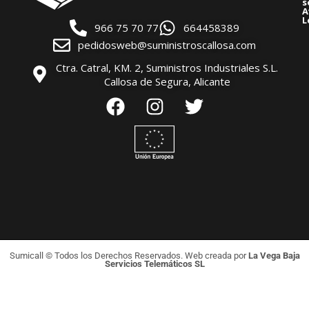
s
A
L
966 75 70 77
664458389
pedidosweb@suministroscallosa.com
Ctra. Catral, KM. 2, Suministros Industriales S.L.
Callosa de Segura, Alicante
Sumicall © Todos los Derechos Reservados. Web creada por
La Vega Baja
Servicios Telemáticos SL