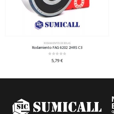
RODAMIENTOS DE BOLAS
Rodamiento FAG 6202 2HRS C3
0
out of 5
5,79
€
Q