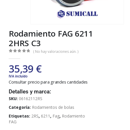
Rodamiento FAG 6211
2HRS C3
( No hay valoraciones aún. )
0
out of 5
35,39
€
IVA incluido
Consultar precio para grandes cantidades
Detalles y marca:
SKU:
06162112RS
Categoría:
Rodamientos de bolas
Etiquetas:
2RS
,
6211
,
Fag
,
Rodamiento
FAG