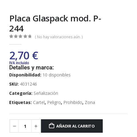
Placa Glaspack mod. P-
244
( No hay valoraciones aún. )
0
out of 5
2,70
€
IVA incluido
Detalles y marca:
Disponibilidad:
10 disponibles
SKU:
4031246
Categoría:
Señalización
Etiquetas:
Cartel
,
Peligro
,
Prohibido
,
Zona
AÑADIR AL CARRITO