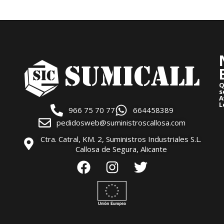
Q
s
A
L
966 75 70 77
664458389
pedidosweb@suministroscallosa.com
Ctra. Catral, KM. 2, Suministros Industriales S.L.
Callosa de Segura, Alicante