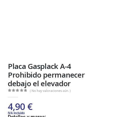
Placa Gasplack A-4
Prohibido permanecer
debajo el elevador
( No hay valoraciones aún. )
0
out of 5
4,90
€
IVA incluido