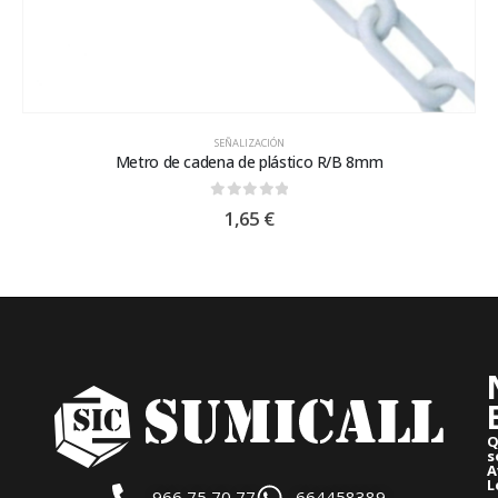
SEÑALIZACIÓN
Metro de cadena de plástico R/B 8mm
0
out of 5
1,65
€
Q
s
A
L
966 75 70 77
664458389