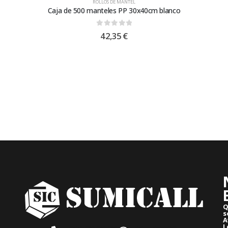
ROLLOS DE MANTEL
Caja de 500 manteles PP 30x40cm blanco
0
out of 5
42,35
€
Q
s
A
L